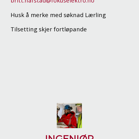
britt.hafstad@fokuselektro.no
Husk å merke med søknad Lærling
Tilsetting skjer fortløpande
INGENIØR