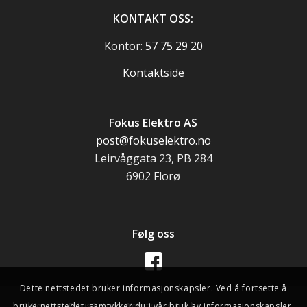
KONTAKT OSS:
Kontor:
57 75 29 20
Kontaktside
Fokus Elektro AS
post@fokuselektro.no
Leirvåggata 23, PB 284
6902 Florø
Følg oss
Dette nettstedet bruker informasjonskapsler. Ved å fortsette å
bruke nettstedet, samtykker du i vår bruk av informasjonskapsler.
© Kopirett - Fokus Elektro -
Webutvikling A til Å
•