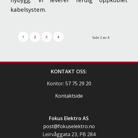
kabelsystem.
1
2
3
4
Side 2 av 4
KONTAKT OSS:
Kontor:
57 75 29 20
Kontaktside
Fokus Elektro AS
post@fokuselektro.no
Leirvåggata 23, PB 284