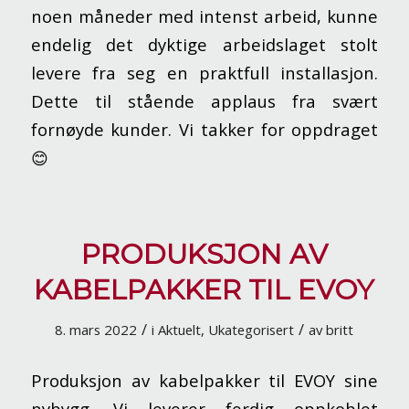
noen måneder med intenst arbeid, kunne
endelig det dyktige arbeidslaget stolt
levere fra seg en praktfull installasjon.
Dette til stående applaus fra svært
fornøyde kunder. Vi takker for oppdraget
😊
PRODUKSJON AV
KABELPAKKER TIL EVOY
/
/
8. mars 2022
i
Aktuelt
,
Ukategorisert
av
britt
Produksjon av kabelpakker til EVOY sine
nybygg. Vi leverer ferdig oppkoblet