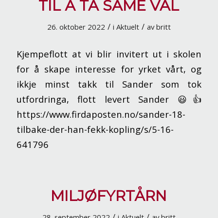
TIL Å TA SAME VAL
/
/
26. oktober 2022
i
Aktuelt
av
britt
Kjempeflott at vi blir invitert ut i skolen
for å skape interesse for yrket vårt, og
ikkje minst takk til Sander som tok
utfordringa, flott levert Sander 😃👍
https://www.firdaposten.no/sander-18-
tilbake-der-han-fekk-kopling/s/5-16-
641796
MILJØFYRTÅRN
/
/
28. september 2022
i
Aktuelt
av
britt