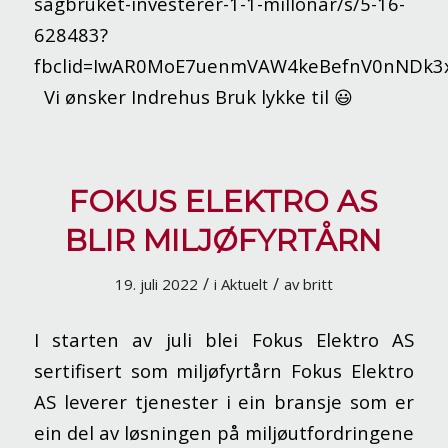
sagbruket-investerer-1-1-millonar/s/5-16-
628483?
fbclid=IwAR0MoE7uenmVAW4keBefnV0nNDk3x
Vi ønsker Indrehus Bruk lykke til 😃
FOKUS ELEKTRO AS
BLIR MILJØFYRTÅRN
/
/
19. juli 2022
i
Aktuelt
av
britt
I starten av juli blei Fokus Elektro AS
sertifisert som miljøfyrtårn Fokus Elektro
AS leverer tjenester i ein bransje som er
ein del av løsningen på miljøutfordringene