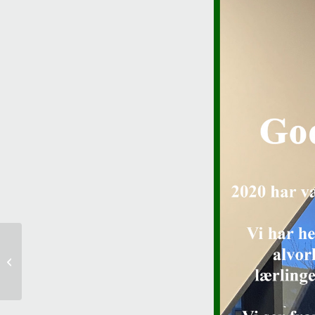
No er vi i gang med utskifting av
gatelys