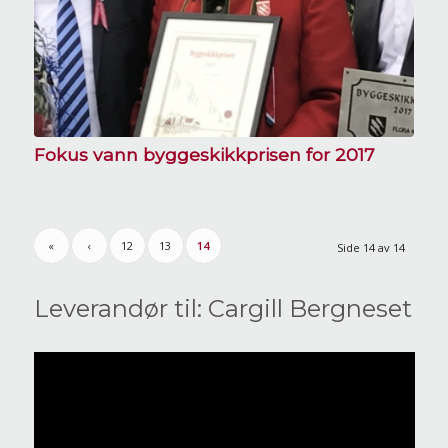
Fokus vann byggeskikkprisen for 2017
«
‹
12
13
14
Side 14 av 14
Leverandør til: Cargill Bergneset